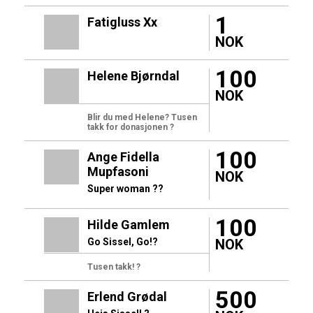
1
Fatigluss Xx
NOK
100
Helene Bjørndal
NOK
Blir du med Helene? Tusen
takk for donasjonen ?
100
Ange Fidella
Mupfasoni
NOK
Super woman ??
100
Hilde Gamlem
Go Sissel, Go!?
NOK
Tusen takk! ?
500
Erlend Grødal