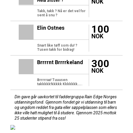
Heia Sissel! ?
NOK
Takk, takk ? Nå er det vel for
sent å snu ?
100
Elin Ostnes
NOK
Snart like tøff som du! ?
Tusen takk for bidrag!
300
Brrrrnt Brrrrkeland
NOK
Brrrrraa! Tuuusen
takkkkk!kkkkk Kkkkkkk…..
Din gave går uavkortet til faddergruppa Rain Edge Norges
utdanningsfond. Gjennom fondet gir vi utdanning til barn
og ungdom
reddet fra gata eller søppelplassen som ellers
ikke ville hatt mulighet til å studere. Gjennom 2025 mottok
25 studenter stipend fra oss!